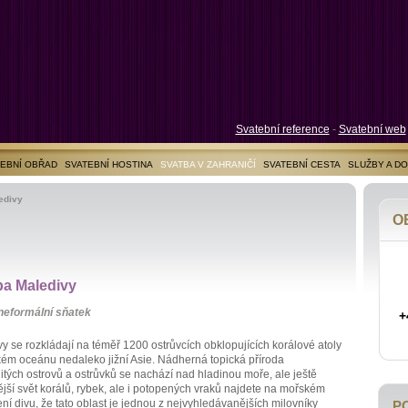
Svatební reference
-
Svatební web
EBNÍ OBŘAD
SVATEBNÍ HOSTINA
SVATBA V ZAHRANIČÍ
SVATEBNÍ CESTA
SLUŽBY A D
edivy
O
ba Maledivy
neformální sňatek
+
y se rozkládají na téměř 1200 ostrůvcích obklopujících korálové atoly
kém oceánu nedaleko jižní Asie. Nádherná topická příroda
tých ostrovů a ostrůvků se nachází nad hladinou moře, ale ještě
jší svět korálů, rybek, ale i potopených vraků najdete na mořském
ní divu, že tato oblast je jednou z nejvyhledávanějších milovníky
P