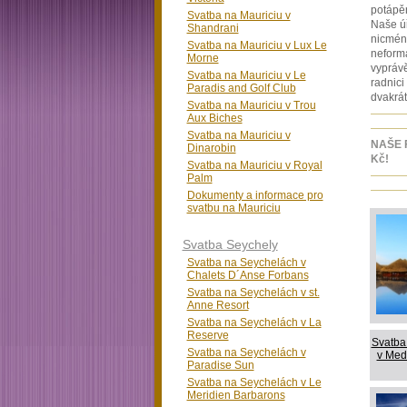
potápěn
Svatba na Mauriciu v
Naše úř
Shandrani
nicméně
Svatba na Mauriciu v Lux Le
neformá
Morne
vyprávě
Svatba na Mauriciu v Le
radnici
Paradis and Golf Club
dvakrá
Svatba na Mauriciu v Trou
Aux Biches
Svatba na Mauriciu v
NAŠE 
Dinarobin
Kč!
Svatba na Mauriciu v Royal
Palm
Dokumenty a informace pro
svatbu na Mauriciu
Svatba Seychely
Svatba na Seychelách v
Chalets D´Anse Forbans
Svatba na Seychelách v st.
Anne Resort
Svatba na Seychelách v La
Reserve
Svatba
Svatba na Seychelách v
v Med
Paradise Sun
Svatba na Seychelách v Le
Meridien Barbarons