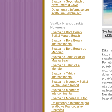
Svatba na Seychelách v
New Emerald Cove
Dokumenty a informace pro
svatbu na Seychelách
Svatba Francouzská
Polynésie
Svatba
Svatba na Bora Bora v
v Is
Sofitel Marara Beach
Svatba na Bora Bora v
Intercontinental
Svatba na Bora Bora v Le
Díky na
Meridien
každý n
Svatba na Tahiti v Sofitel
svatebn
Maeva Beach
Pomůže
Svatba na Tahiti v Le
potřeb
Meridien
možnost
Svatba na Tahiti v
dokumen
Intercontinental
prověř
Svatba na Moorea v Sofitel
veškeré
Ia Ora Beach Resort
nás obr
Svatba na Moorea v
na lete
Intercontinental
Neváhe
Svatba na Moorea v Hilton
bezpla
Dokumenty a informace pro
svatbu ve Francouzské
Polynésii