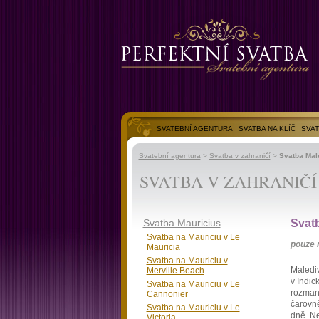
SVATEBNÍ AGENTURA
SVATBA NA KLÍČ
SVAT
SVATEBNÍ FOTOGALERIE
Svatební agentura
>
Svatba v zahraničí
>
Svatba Mal
SVATBA V ZAHRANIČÍ
Svatba Mauricius
Svat
Svatba na Mauriciu v Le
pouze 
Mauricia
Svatba na Mauriciu v
Malediv
Merville Beach
v Indic
Svatba na Mauriciu v Le
rozmani
Cannonier
čarovně
Svatba na Mauriciu v Le
dně. Ne
Victoria