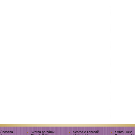
í hostina
Svatba na zámku
Svatba v zahradě
Svatá Lucie