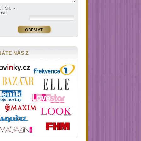
te čísla z
ázku
NÁTE NÁS Z