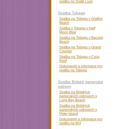
svatbu na Svaté Lucii
Svatba Tobago
Svatba na Tobagu v Grafton
Beach
Svatba v Tobagu v Half
Moon Blue
Svatba na Tobagu v Bacolet
Beach
Svatba na Tobagu v Grand
Courlan
Svatba na Tobagu v Coco
Reef
Dokumenty a informace pro
svatbu na Tobagu
Svatba Britské panenské
ostrovy
Svatba na Britských
panenských ostrovech v
Long Bay Beach
Svatba na Britských
panenských ostrovech v
Peter Island
Dokumenty a informace pro
svatbu na BVI