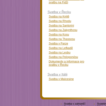
svatbu na Fidži
Svatba v Řecku
Svatba na Krétě
Svatba na Rhodu
Svatba na Santorini
Svatba na Zakynthosu
Svatba na Kosu
Svatba na Thassosu
Svatba v Parze
Svatba na Lefkadě
Svatba na Lesbu
Svatba na Peloponésu
Dokumenty a informace pro
svatbu v Řecku
Svatba v Itálii
Svatba v Malcesine
Svatba v zahraničí
Svatebn