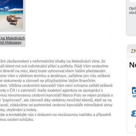
Opiš
obr
 na Maledivách
land Hideaway
Z
šim zkušenostem s neformálními sňatky na Maledivách víme, že
áš klient má svá individuální přání a potřeby. Rádi Vám sestavíme
í itinerář na míru, který bude vyhovovat všem Vašim představám.
me Vám s výběrem termínu a destinace, zařídíme pro Vás veškeré
né dokumenty a zároveň se přizpůsobíme Vašim finančním
em. Většina cestovních kanceláří Vám není schopna zařídit veškeré
ty v ČR i v zahraničí. Naše svatební agentura ve spolupráci s
enou renomovanou cestovní kanceláří Marco Polo se nejen postará o
 "papírovaní", ale zároveň díky velkému množství klientů, kteří se na
acejí, získáváme od partnerské cestovní kanceláře mimořádné slevy
nky, ubytování a hotely.
jte a kontaktujte nás s dotazem na nezávaznou nabídku a případně
tnou osobní schůzku.