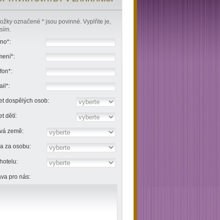
ožky označené * jsou povinné. Vyplňte je,
sím.
no*:
mení*:
fon*:
il*:
t dospělých osob:
t dětí:
ová země:
a za osobu:
hotelu:
va pro nás: