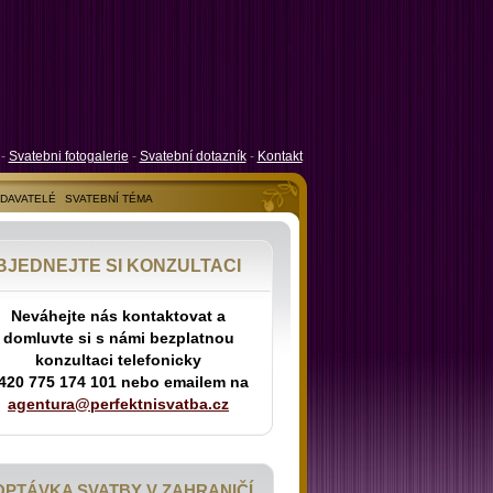
-
Svatebni fotogalerie
-
Svatební dotazník
-
Kontakt
ODAVATELÉ
SVATEBNÍ TÉMA
BJEDNEJTE SI KONZULTACI
Neváhejte nás kontaktovat a
domluvte si s námi bezplatnou
konzultaci telefonicky
420 775 174 101 nebo emailem na
agentura@perfektnisvatba.cz
OPTÁVKA SVATBY V ZAHRANIČÍ