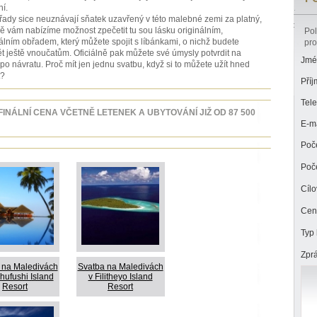
í.
ady sice neuznávají sňatek uzavřený v této malebné zemi za platný,
 vám nabízíme možnost zpečetit tu sou lásku originálním,
Pol
lním obřadem, který můžete spojit s líbánkami, o nichž budete
pro
t ještě vnoučatům. Oficiálně pak můžete své úmysly potvrdit na
Jmé
 po návratu. Proč mít jen jednu svatbu, když si to můžete užít hned
t?
Příj
Tele
FINÁLNÍ CENA VČETNĚ LETENEK A UBYTOVÁNÍ JIŽ OD 87 500
E-ma
Poče
Poče
Cíl
Cen
Typ 
Zprá
 na Maledivách
Svatba na Maledivách
hufushi Island
v Filitheyo Island
Resort
Resort