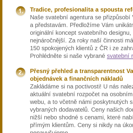
Tradice, profesionalita a spousta re
Naše svatební agentura se přizpůsobí
a představám. Předložíme Vám unikát
originální koncept svatebního designu, k
nejnáročnější. Za roky naší činnosti m
150 spokojených klientů z ČR i ze zahr
Prohlédněte si naše vybrané
svatební 
Přesný přehled a transparentnost V
objednávek a finančních nákladů
Zakládáme si na poctivosti! U nás nal
aktuální svatební rozpočet na osobní
webu, a to včetně námi poskytnutých s
vybraných dodavatelů. Ceny našich do
nižší nebo shodné s cenami, které nab
přímým klientům. Ceny si nikdy na úkor
nenavyšujeme.