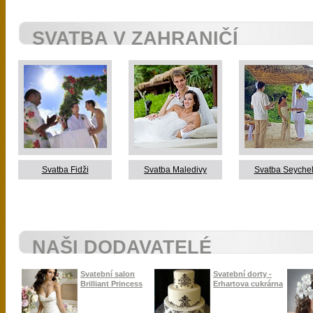
SVATBA V ZAHRANIČÍ
Svatba Fidži
Svatba Maledivy
Svatba Seyche
NAŠI DODAVATELÉ
Svatební salon
Svatební dorty -
Brilliant Princess
Erhartova cukrárna