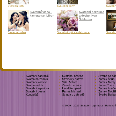
Svatební šaty
Svatební dorty
Svatební
Svatební video -
Svatební dekorace
kameraman Libor
a design Ivan
Šablatúra
Svatební video
Svatební kytice a dekorace
Svatebn
Svatba v zahraničí
Svatební hostina
Svatba na zá
Svatba na zámku
Střelecký ostrov
Zámek Štiřín
Svatba v kostele
Villa Richter
Zámek Mcely
Svatba na klíč
Zámek Lednice
Sacre Coeur
Svatební agentura
Hotel Kempinski
Zámek Louče
Svatební cesta
Farma Michael
Zámek Dobří
Konopiště
Svatba v zahradě
Svatba Barba
© 2009 - 2026 Svatební agentura - Perfektn