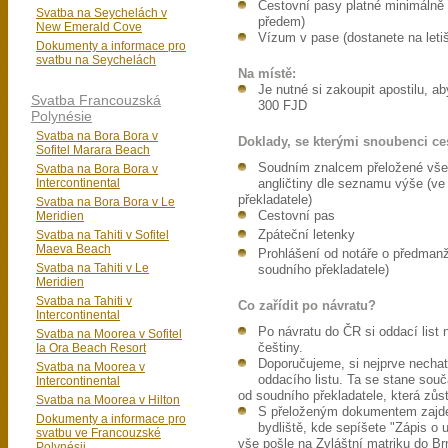
Cestovní pasy platné minimálně
Svatba na Seychelách v
předem)
New Emerald Cove
Vízum v pase (dostanete na leti
Dokumenty a informace pro
svatbu na Seychelách
Na místě:
Je nutné si zakoupit apostilu, 
Svatba Francouzská
300 FJD
Polynésie
Svatba na Bora Bora v
Doklady, se kterými snoubenci ces
Sofitel Marara Beach
Soudním znalcem přeložené všec
Svatba na Bora Bora v
Intercontinental
angličtiny dle seznamu výše (ve 
překladatele)
Svatba na Bora Bora v Le
Meridien
Cestovní pas
Svatba na Tahiti v Sofitel
Zpáteční letenky
Maeva Beach
Prohlášení od notáře o předmanž
Svatba na Tahiti v Le
soudního překladatele)
Meridien
Svatba na Tahiti v
Co zařídit po návratu?
Intercontinental
Po návratu do ČR si oddací list
Svatba na Moorea v Sofitel
Ia Ora Beach Resort
češtiny.
Doporučujeme, si nejprve nechat
Svatba na Moorea v
oddacího listu. Ta se stane sou
Intercontinental
od soudního překladatele, která zůs
Svatba na Moorea v Hilton
S přeloženým dokumentem zajdet
Dokumenty a informace pro
bydliště, kde sepíšete "Zápis o 
svatbu ve Francouzské
vše pošle na Zvláštní matriku do Br
Polynésii