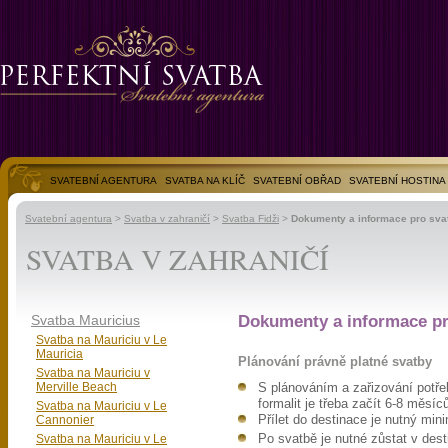
SVATEBNÍ AGENTURA
SVATBA NA KLÍČ
SVATEBNÍ OBŘAD
SVATEBNÍ HOSTINA
SVATEBNÍ FOTOGALERIE
Svatební agentura
>
Svatba v zahraničí
>
Svatba Fidži
>
Dokumenty a informace pro svat
SVATBA V ZAHRANIČÍ
Svatba Mauricius
Dokumenty a informace pr
Svatba na Mauriciu v Le
Mauricia
Plánování právně platné svatby
Svatba na Mauriciu v
Merville Beach
S plánováním a zařizování potř
formalit je třeba začít 6-8 měsí
Svatba na Mauriciu v Le
Cannonier
Přílet do destinace je nutný mi
Svatba na Mauriciu v Le
Po svatbě je nutné zůstat v dest