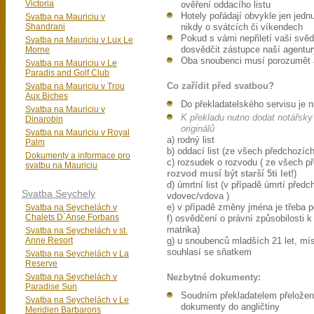
Victoria
ověření oddacího listu
Hotely pořádají obvykle jen jedn
Svatba na Mauriciu v
Shandrani
nikdy o svátcích či víkendech
Pokud s vámi nepřiletí vaši sv
Svatba na Mauriciu v Lux Le
Morne
dosvědčit zástupce naší agentur
Oba snoubenci musí porozumět 
Svatba na Mauriciu v Le
Paradis and Golf Club
Svatba na Mauriciu v Trou
Co zařídit před svatbou?
Aux Biches
Do překladatelského servisu je 
Svatba na Mauriciu v
K překladu nutno dodat notářsky
Dinarobin
originálů
Svatba na Mauriciu v Royal
a) rodný list
Palm
b) oddací list (ze všech předchozích 
Dokumenty a informace pro
c) rozsudek o rozvodu ( ze všech př
svatbu na Mauriciu
rozvod musí být starší 5ti let!
)
d) úmrtní list (v případě úmrtí předch
Svatba Seychely
vdovec/vdova )
Svatba na Seychelách v
e) v případě změny jména je třeba 
Chalets D´Anse Forbans
f) osvědčení o právní způsobilosti 
matrika)
Svatba na Seychelách v st.
Anne Resort
g) u snoubenců mladších 21 let, mís
souhlasí se sňatkem
Svatba na Seychelách v La
Reserve
Svatba na Seychelách v
Nezbytné dokumenty:
Paradise Sun
Soudním překladatelem přelože
Svatba na Seychelách v Le
dokumenty do angličtiny
Meridien Barbarons