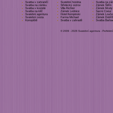
Svatba v zahraničí
Svatební hostina
Svatba na zá
Svatba na zámku
Střelecký ostrov
Zámek Štiřín
Svatba v kostele
Villa Richter
Zámek Mcely
Svatba na klíč
Zámek Lednice
Sacre Coeur
Svatební agentura
Hotel Kempinski
Zámek Louče
Svatební cesta
Farma Michael
Zámek Dobří
Konopiště
Svatba v zahradě
Svatba Barba
© 2009 - 2026 Svatební agentura - Perfektn