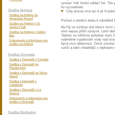
vystaví Váš český oddací list. Ten 
ho vyzvednete.
Svatba Antigua
Celý proces trvá asi 4 až 6 týdn
Svatba na Antigui ve
Verandah Resort
Počasí a ideální doba k návštěvě 
Svatba na Antigui v St.
James Club
Na Fiji se rozlišují dvě hlavní roční
nimi nejsou příliš výrazné. Letní de
Svatba na Antigui v Galley
Teploty se většinou pohybují mezi 
Bay
nadměrné vypařování vody nad oceá
Dokumenty a informace pro
bývá více oblačnosti. Zimní sezóna 
svatbu na Antigui
sušší a také chladnější s teplotami
Svatba Grenada
Svatba v Grenadě v Coyaba
Svatba v Grenadě ve
Flamboyant
Svatba v Grenadě ve Spice
Island
Svatba v Grenadě v
Calabash
Svatba v Grenadě v La
Source
Dokumenty a informace pro
svatbu v Grenadě
Svatba Barbados