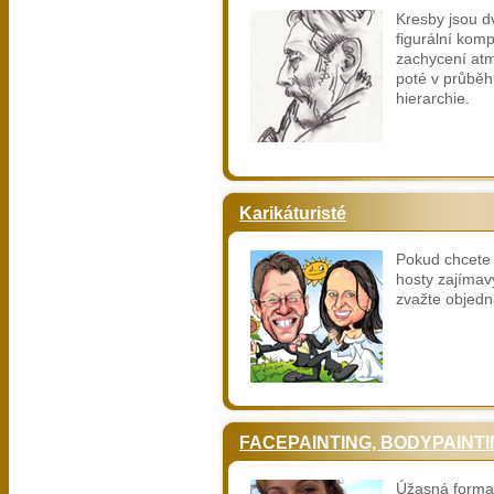
Kresby jsou dv
figurální kom
zachycení at
poté v průběhu
hierarchie.
Karikáturisté
Pokud chcete 
hosty zajímav
zvažte objedná
FACEPAINTING, BODYPAINT
Úžasná forma 