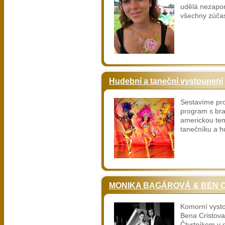
udělá nezapom
všechny zúča
Hudební a taneční vystoupení
Sestavíme pr
program s braz
americkou tem
tanečníku a h
MONIKA BAGÁROVÁ & BEN 
Komorní vyst
Bena Cristova
Čtvrtníkem v 