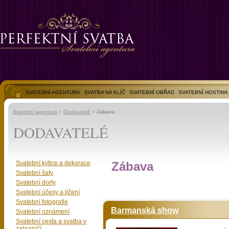
SVATEBNÍ AGENTURA
SVATBA NA KLÍČ
SVATEBNÍ OBŘAD
SVATEBNÍ HOSTINA
SVATEBNÍ FOTOGALERIE
Svatební agentura
>
Dodavatelé
>
Zábava
DODAVATELÉ
Svatební kytice a dekorace
Zábava
Svatební šaty
Svatební dorty
Svatební účesy a líčení
Svatební fotografie
Barmanská show
Svatební oznámení
Svatební cesta a svatba v
zahraničí