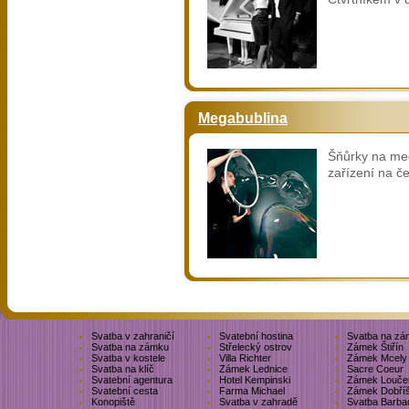
Megabublina
Šňůrky na meg
zařízení na č
Svatba v zahraničí
Svatební hostina
Svatba na zá
Svatba na zámku
Střelecký ostrov
Zámek Štiřín
Svatba v kostele
Villa Richter
Zámek Mcely
Svatba na klíč
Zámek Lednice
Sacre Coeur
Svatební agentura
Hotel Kempinski
Zámek Louče
Svatební cesta
Farma Michael
Zámek Dobří
Konopiště
Svatba v zahradě
Svatba Barba