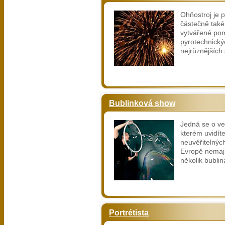
Ohňostroj je 
částečně také
vytvářené po
pyrotechnický
nejrůznějších 
Bublinková show
Jedná se o vel
kterém uvidít
neuvěřitelných
Evropě nemají
několik bublin
Portrétista