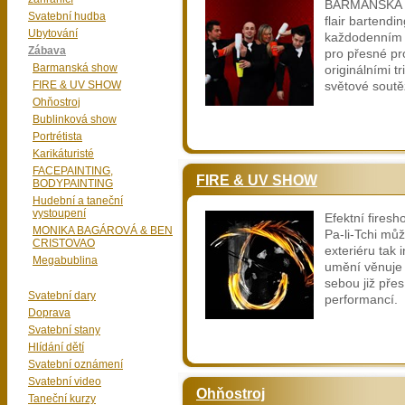
BARMANSKÁ 
Svatební hudba
flair bartendi
Ubytování
každodenním 
Zábava
pro přesné pr
Barmanská show
originálními t
FIRE & UV SHOW
světové soutěž
Ohňostroj
Bublinková show
Portrétista
Karikáturisté
FACEPAINTING,
FIRE & UV SHOW
BODYPAINTING
Hudební a taneční
vystoupení
Efektní fires
MONIKA BAGÁROVÁ & BEN
Pa-li-Tchi mů
CRISTOVAO
exteriéru tak 
Megabublina
umění věnuje 
sebou již pře
Svatební dary
performancí.
Doprava
Svatební stany
Hlídání dětí
Svatební oznámení
Svatební video
Ohňostroj
Taneční kurzy