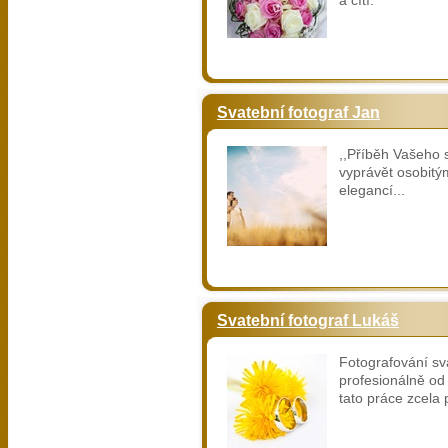
a cítí.
Svatební fotograf Jan
,,Příběh Vašeho
vyprávět osobitým
elegancí...
Svatební fotograf Lukáš
Fotografování sv
profesionálně od
tato práce zcela p