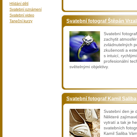
Hlídání dětí
Svatební oznámení
Svatební video
Svatební fotograf Štěpán Vrza
Taneční kurzy
Svatební fotogra
zachytit atmosfér
zvládnutelných 
zkušenosti a este
s intuicí, rychlým
profesionální te
světelnými objektivy.
Svatební fotograf Kamil Saliba
Svatební den je 
Některé zajímavé
vytratí a tak je h
svatebních fotogr
Kamil Saliba Vám 