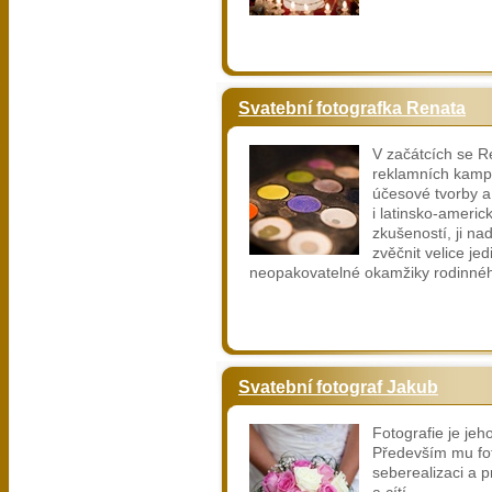
Svatební fotografka Renata
V začátcích se R
reklamních kampan
účesové tvorby a
i latinsko-americ
zkušeností, ji na
zvěčnit velice je
neopakovatelné okamžiky rodinnéh
Svatební fotograf Jakub
Fotografie je jeh
Především mu fot
seberealizaci a p