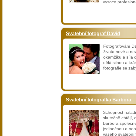
vysoce profesioná
Svatební fotograf David
Fotografování Da
života nové a ne
okamžiku a síla de
dělá silnou a kr
fotografie se za
Svatební fotografka Barbora
Schopnost naladit
skutečně chtějí, 
Barbora společně
jedinečnou a ne
vašeho svatební