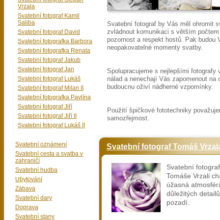
Vrzala
Svatební fotograf Kamil
Saliba
Svatební fotograf by Vás měl ohromit sv
Svatební fotograf David
zvládnout komunikaci s větším počtem l
pozornost a respekt hostů. Pak budou 
Svatební fotografka Barbora
neopakovatelné momenty svatby.
Svatební fotografka Renata
Svatební fotograf Jakub
Svatební fotograf Jan
Spolupracujeme s nejlepšími fotografy 
Svatební fotograf Lukáš
nálad a nenechají Vás zapomenout na d
budoucnu oživí nádherné vzpomínky.
Svatební fotograf Milan II
Svatební fotografka Pavlína
Svatební fotograf Jiří
Použití špičkové fototechniky považuje
Svatební fotograf Jiří II
samozřejmost.
Svatební fotograf Lukáš II
Svatební oznámení
Svatební fotograf Tomáš Vrzal
Svatební cesta a svatba v
zahraničí
Svatební fotograf
Svatební hudba
Tomáše Vrzali ch
Ubytování
úžasná atmosfér
Zábava
důležitých detai
Svatební dary
pozadí.
Doprava
Svatební stany