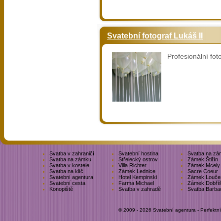
Svatební fotograf Lukáš II
Profesionální fot
Svatba v zahraničí
Svatební hostina
Svatba na zá
Svatba na zámku
Střelecký ostrov
Zámek Štiřín
Svatba v kostele
Villa Richter
Zámek Mcely
Svatba na klíč
Zámek Lednice
Sacre Coeur
Svatební agentura
Hotel Kempinski
Zámek Louče
Svatební cesta
Farma Michael
Zámek Dobří
Konopiště
Svatba v zahradě
Svatba Barba
© 2009 - 2026 Svatební agentura - Perfektn