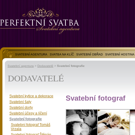
SVATEBNÍ AGENTURA
SVATBA NA KLÍČ
SVATEBNÍ OBŘAD
SVATEBNÍ HOSTINA
SVATEBNÍ FOTOGALERIE
Svatební agentura
>
Dodavatelé
>
Svatební fotografie
DODAVATELÉ
Svatební kytice a dekorace
Svatební fotograf
Svatební šaty
Svatební dorty
Svatební účesy a líčení
Svatební fotografie
Svatební fotograf Tomáš
Vrzala
Svatební fotograf Štěpán