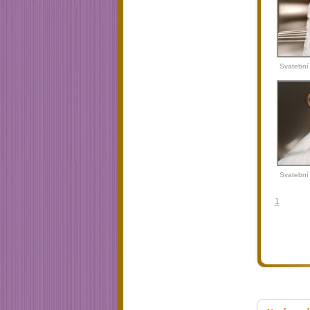
Svatební
Manue
Svatební
San P
1