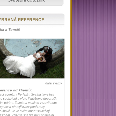
YBRANÁ REFERENCE
ka a Tomáš
další svatby
erence od klientů:
ací agentury Perfektní Svatba jsme byli
ce spokojeni a vřele ji můžeme doporučit
ším párům. Zejména musíme vyzdvihnout
ligenci a přemýšlivost paní Dany
línové. Je ve svém oboru skutečný
esionál. Vždy se snažila najít optimální