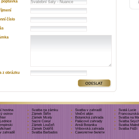
 poptávka
íjmení
nní číslo
ás
ámka
a z obrázku
í hostina
Svatba na zámku
Svatba v zahradě
Svatá Lucie
ký ostrov
Zámek Štiřín
Viniční altán
Francouzská 
chter
Zámek Mcely
Botanická zahrada
Svatba na Ma
Lednice
Sacre Coeur
Palácové zahrady
Svatba Seych
empinski
Zámek Loučeň
Areál Botanika
Svatba Maled
Michael
Zámek Dobříš
Vrtbovská zahrada
Svatba Fidži
v zahradě
Svatba Barbados
Самолетни билети