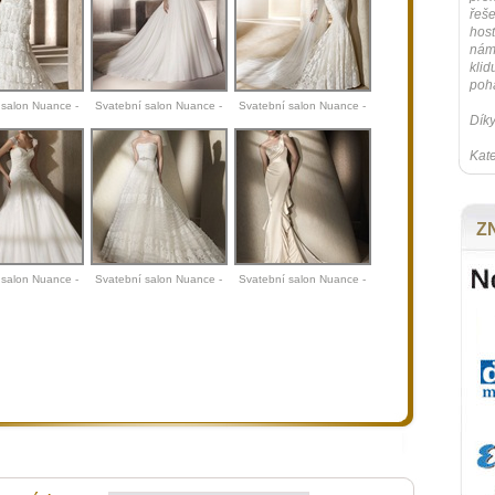
řeše
host
nám 
klid
poh
 salon Nuance -
Svatební salon Nuance -
Svatební salon Nuance -
Díky
l Mota 2012
Manuel Mota 2012 II
Manuel Mota 2012 III
Kate
Z
 salon Nuance -
Svatební salon Nuance -
Svatební salon Nuance -
atrick 2012
San Patrick 2012 I
San Patrick 2012 II