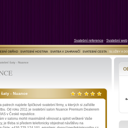
Svatební reference
-
Svatební web
EBNÍ OBŘAD
SVATEBNÍ HOSTINA
SVATBA V ZAHRANIČÍ
SVATEBNÍ CESTA
SLUŽBY A D
atební šaty - Nuance
O
ANCE
 šaty - Nuance
+
a patrech najdete špičkové svatební firmy, u kterých si zařídíte
atbu. Od roku 2011 je svatební salon Nuance Premium Dealerem
S v České republice.
ám v salonu mohli maximálně věnovat a splnit veškeré Vaše
, je třeba si předem telefonicky objednat návštěvu na
m čísle:
+420 775 174 101
, emailem:
dana@perfektnisvatba.cz