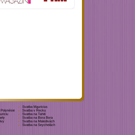
Svatba Mauricius
Polynésie
Svatba v Řecku
uriciu
Svatba na Tahiti
ely
Svatba na Bora Bora
ivy
Svatba na Maledivách
Svatba na Seychelách