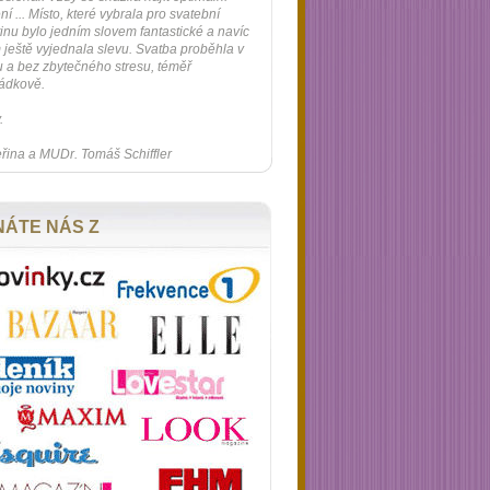
ní ... Místo, které vybrala pro svatební
inu bylo jedním slovem fantastické a navíc
ještě vyjednala slevu. Svatba proběhla v
u a bez zbytečného stresu, téměř
ádkově.
.
řina a MUDr. Tomáš Schiffler
NÁTE NÁS Z