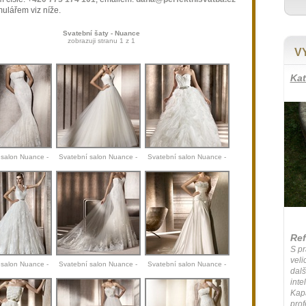
ulářem viz níže.
Svatební šaty - Nuance
zobrazuji stranu 1 z 1
V
Kat
 salon Nuance -
Svatební salon Nuance -
Svatební salon Nuance -
ovias 2012
Pronovias 2012 I
Pronovias 2012 II
Ref
S pr
veli
 salon Nuance -
Svatební salon Nuance -
Svatební salon Nuance -
dal
ias 2012 III
Pronovias 2012 IV
Pronovias 2012 V
inte
Kapa
prof