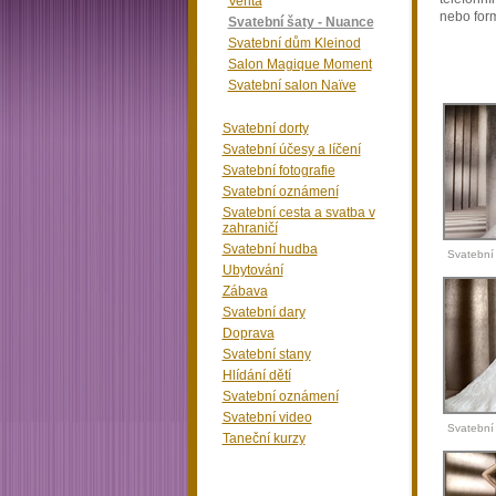
Veritá
nebo form
Svatební šaty - Nuance
Svatební dům Kleinod
Salon Magique Moment
Svatební salon Naïve
Svatební dorty
Svatební účesy a líčení
Svatební fotografie
Svatební oznámení
Svatební cesta a svatba v
zahraničí
Svatební hudba
Svatební
Ubytování
Pron
Zábava
Svatební dary
Doprava
Svatební stany
Hlídání dětí
Svatební oznámení
Svatební video
Svatební
Taneční kurzy
Pronov