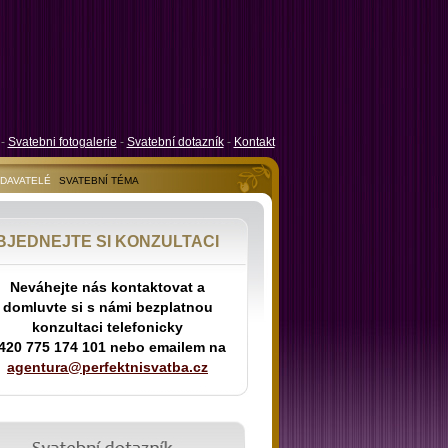
-
Svatebni fotogalerie
-
Svatební dotazník
-
Kontakt
ODAVATELÉ
SVATEBNÍ TÉMA
BJEDNEJTE SI KONZULTACI
Neváhejte nás kontaktovat a
domluvte si s námi bezplatnou
konzultaci telefonicky
420 775 174 101 nebo emailem na
agentura@perfektnisvatba.cz