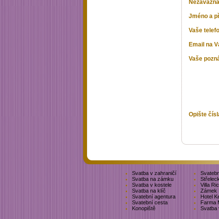
Nezávazná
Jméno a př
Vaše telefo
Email na V
Vaše pozn
Opište čísl
Svatba v zahraničí
Svatebn
Svatba na zámku
Střelec
Svatba v kostele
Villa Ri
Svatba na klíč
Zámek 
Svatební agentura
Hotel K
Svatební cesta
Farma 
Konopiště
Svatba 