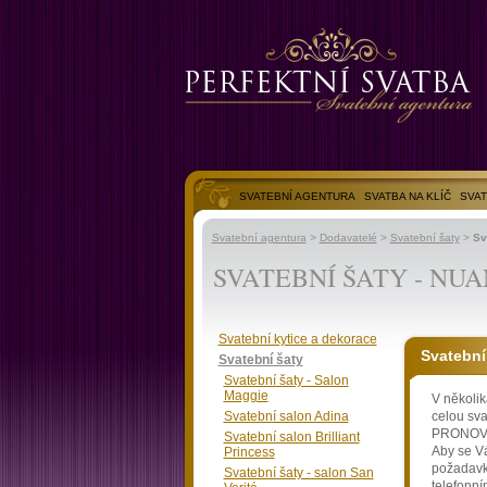
SVATEBNÍ AGENTURA
SVATBA NA KLÍČ
SVAT
SVATEBNÍ FOTOGALERIE
Svatební agentura
>
Dodavatelé
>
Svatební šaty
>
Sv
SVATEBNÍ ŠATY - NU
Svatební kytice a dekorace
Svatební
Svatební šaty
Svatební šaty - Salon
Maggie
V několik
Svatební salon Adina
celou sv
PRONOVIA
Svatební salon Brilliant
Aby se V
Princess
požadavky
Svatební šaty - salon San
telefonní