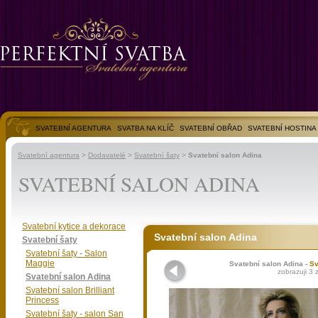
SVATEBNÍ AGENTURA
SVATBA NA KLÍČ
SVATEBNÍ OBŘAD
SVATEBNÍ HOSTINA
SVATEBNÍ FOTOGALERIE
Svatební agentura
>
Dodavatelé
>
Svatební šaty
>
Svatební salon Adina
SVATEBNÍ SALON ADINA
Svatební kytice a dekorace
Svatební salon Adina
Svatební šaty
Svatební šaty - Salon
Maggie
Svatební salon Adina -
Sv
zobrazuji 3 
Svatební salon Adina
Svatební salon Brilliant
Princess
Svatební šaty - salon San