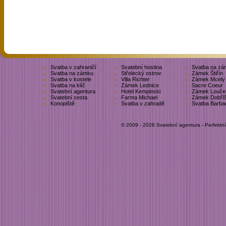
Svatba v zahraničí
Svatební hostina
Svatba na zá
Svatba na zámku
Střelecký ostrov
Zámek Štiřín
Svatba v kostele
Villa Richter
Zámek Mcely
Svatba na klíč
Zámek Lednice
Sacre Coeur
Svatební agentura
Hotel Kempinski
Zámek Louče
Svatební cesta
Farma Michael
Zámek Dobří
Konopiště
Svatba v zahradě
Svatba Barba
© 2009 - 2026 Svatební agentura - Perfektn