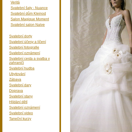
Veritá
Svatební šaty - Nuance
Svatební dům Kleinod
Salon Magique Moment
Svatební salon Naïve
Svatební dorty
Svatební účesy a líčení
Svatební fotografie
Svatební oznámení
Svatební cesta a svatba v
zahraničí
Svatební hudba
Ubytování
Zábava
Svatební dary
Doprava
Svatební stany
Hlídání dětí
Svatební oznámení
Svatební video
Taneční kurzy