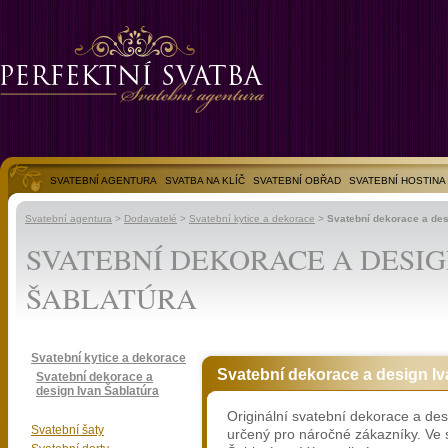
SVATEBNÍ AGENTURA
SVATBA NA KLÍČ
SVATEBNÍ OBŘAD
SVATEBNÍ HOSTINA
SVATEBNÍ FOTOGALERIE
Svatební agentura
>
Dodavatelé
>
Svatební kytice a dekorace
>
Svatební dekorace a des
SVATEBNÍ DEKORACE A DESIG
ŠABLATÚRA
Svatební kytice a dekorace
Svatební dekorace a design Iv
Svatební dekorace a
design Ivan Šablatúra
Originální svatební dekorace a des
Svatební šaty
určený pro náročné zákazníky. Ve 