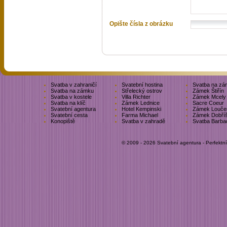
Opište čísla z obrázku
Svatba v zahraničí
Svatební hostina
Svatba na zá
Svatba na zámku
Střelecký ostrov
Zámek Štiřín
Svatba v kostele
Villa Richter
Zámek Mcely
Svatba na klíč
Zámek Lednice
Sacre Coeur
Svatební agentura
Hotel Kempinski
Zámek Louče
Svatební cesta
Farma Michael
Zámek Dobří
Konopiště
Svatba v zahradě
Svatba Barba
© 2009 - 2026 Svatební agentura - Perfektn