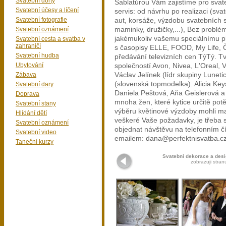
Svatební dorty
Šablatúrou Vám zajistíme pro svate
Svatební účesy a líčení
servis: od návrhu po realizaci (sva
Svatební fotografie
aut, korsáže, výzdobu svatebních st
Svatební oznámení
maminky, družičky,...), Bez probl
jakémukoliv vašemu speciálnímu př
Svatební cesta a svatba v
zahraničí
s časopisy ELLE, FOOD, My Life, Če
Svatební hudba
předávání televizních cen TýTý. T
Ubytování
společností Avon, Nivea, L'Oreal, Vi
Zábava
Václav Jelínek (lídr skupiny Lunet
(slovenská topmodelka). Alicia Key
Svatební dary
Daniela Peštová, Aňa Geislerová a 
Doprava
mnoha žen, které kytice určitě pot
Svatební stany
výběru květinové výzdoby mohli ma
Hlídání dětí
veškeré Vaše požadavky, je třeba s
Svatební oznámení
objednat návštěvu na telefonním č
Svatební video
emailem: dana@perfektnisvatba.cz
Taneční kurzy
Svatební dekorace a desi
zobrazuji stran