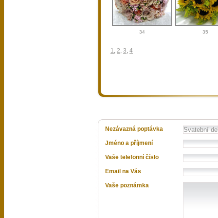
34
35
1
,
2
,
3
,
4
Nezávazná poptávka
Jméno a příjmení
Vaše telefonní číslo
Email na Vás
Vaše poznámka