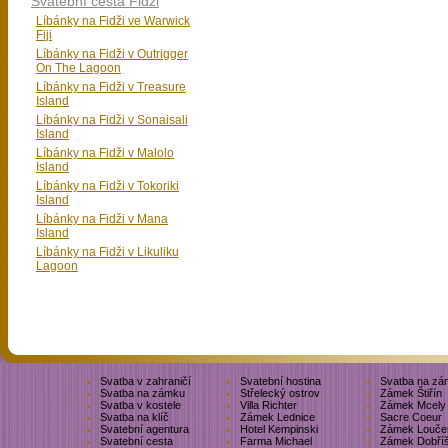
Svatební cesta Fidži
Líbánky na Fidži ve Warwick
Fiji
Líbánky na Fidži v Outrigger
On The Lagoon
Líbánky na Fidži v Treasure
Island
Líbánky na Fidži v Sonaisali
Island
Líbánky na Fidži v Malolo
Island
Líbánky na Fidži v Tokoriki
Island
Líbánky na Fidži v Mana
Island
Líbánky na Fidži v Likuliku
Lagoon
Svatba v zahraničí
Svatební hostina
Svatba na zá
Svatba na zámku
Střelecký ostrov
Zámek Štiřín
Svatba v kostele
Villa Richter
Zámek Mcely
Svatba na klíč
Zámek Lednice
Sacre Coeur
Svatební agentura
Hotel Kempinski
Zámek Louče
Svatební cesta
Farma Michael
Zámek Dobří