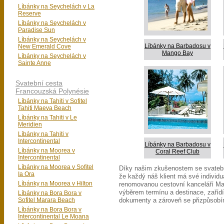
Líbánky na Seychelách v La
Reserve
Líbánky na Seychelách v
Paradise Sun
Líbánky na Seychelách v
Líbánky na Barbadosu v
New Emerald Cove
Mango Bay
Líbánky na Seychelách v
Sainte Anne
Svatební cesta
Francouzská Polynésie
Líbánky na Tahiti v Sofitel
Tahiti Maeva Beach
Líbánky na Tahiti v Le
Meridien
Líbánky na Tahiti v
Intercontinental
Líbánky na Barbadosu v
Líbánky na Moorea v
Coral Reef Club
Intercontinental
Líbánky na Moorea v Sofitel
Díky našim zkušenostem se svateb
Ia Ora
že každý náš klient má své individuá
Líbánky na Moorea v Hilton
renomovanou cestovní kanceláří 
výběrem termínu a destinace, zaříd
Líbánky na Bora Bora v
Sofitel Marara Beach
dokumenty a zároveň se přizpůsob
Líbánky na Bora Bora v
Intercontinental Le Moana