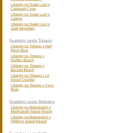
Líbánky na Svaté Lucii v
Calabash Cove
Líbánky na Svaté Lucii v
Ladera
Líbánky na Svaté Lucii v
Jade Mountain
Svatební cesta Tobago
Líbánky na Tobagu v Half
Moon Blue
Líbánky na Tobagu v
Grafton Beach
Líbánky na Tobagu v
Bacolet Beach
Líbánky na Tobagu v Le
Grand Courlan
Líbánky na Tobagu v Coco
Reef
Svatební cesta Maledivy
Líbánky na Maledivách v
Medhufushi Island Resort
Líbánky na Maledivách v
Filitheyo Island Resort