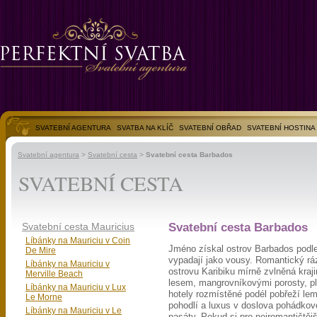
SVATEBNÍ AGENTURA
SVATBA NA KLÍČ
SVATEBNÍ OBŘAD
SVATEBNÍ HOSTINA
SVATEBNÍ FOTOGALERIE
Svatební agentura
>
Svatební cesta
>
Svatební cesta Barbados
SVATEBNÍ CESTA
Svatební cesta Mauricius
Svatební cesta Barbados
Líbánky na Mauriciu v Coin
Jméno získal ostrov Barbados podle 
De Mire
vypadají jako vousy. Romantický r
Líbánky na Mauriciu v
ostrovu Karibiku mírně zvlněná kraj
Merville Beach
lesem, mangrovníkovými porosty, pl
Líbánky na Mauriciu v Lux
hotely rozmístěné podél pobřeží le
Le Morne
pohodlí a luxus v doslova pohádko
Líbánky na Mauriciu v Le