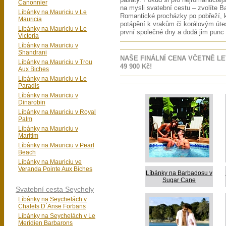
pasáty. Pokud si pro nejromantičtěj
Canonnier
na mysli svatební cestu – zvolíte B
Líbánky na Mauriciu v Le
Romantické procházky po pobřeží, 
Mauricia
potápění k vrakům či korálovým úte
Líbánky na Mauriciu v Le
první společné dny a dodá jim punc 
Victoria
Líbánky na Mauriciu v
Shandrani
NAŠE FINÁLNÍ CENA VČETNĚ LE
Líbánky na Mauriciu v Trou
49 900 Kč!
Aux Biches
Líbánky na Mauriciu v Le
Paradis
Líbánky na Mauriciu v
Dinarobin
Líbánky na Mauriciu v Royal
Palm
Líbánky na Mauriciu v
Maritim
Líbánky na Mauriciu v Pearl
Beach
Líbánky na Mauriciu ve
Veranda Pointe Aux Biches
Líbánky na Barbadosu v
Sugar Cane
Svatební cesta Seychely
Líbánky na Seychelách v
Chalets D´Anse Forbans
Líbánky na Seychelách v Le
Meridien Barbarons