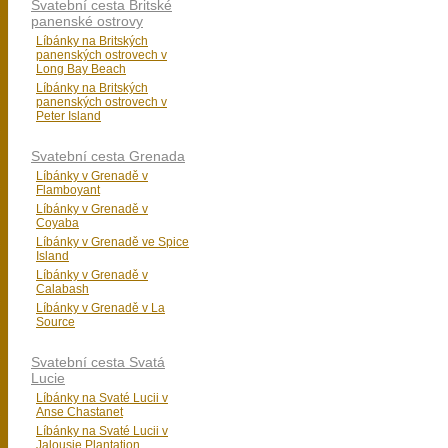
Svatební cesta Britské
panenské ostrovy
Líbánky na Britských
panenských ostrovech v
Long Bay Beach
Líbánky na Britských
panenských ostrovech v
Peter Island
Svatební cesta Grenada
Líbánky v Grenadě v
Flamboyant
Líbánky v Grenadě v
Coyaba
Líbánky v Grenadě ve Spice
Island
Líbánky v Grenadě v
Calabash
Líbánky v Grenadě v La
Source
Svatební cesta Svatá
Lucie
Líbánky na Svaté Lucii v
Anse Chastanet
Líbánky na Svaté Lucii v
Jalousie Plantation