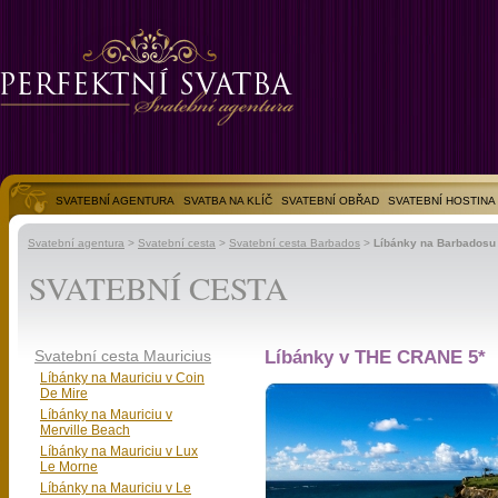
SVATEBNÍ AGENTURA
SVATBA NA KLÍČ
SVATEBNÍ OBŘAD
SVATEBNÍ HOSTINA
SVATEBNÍ FOTOGALERIE
Svatební agentura
>
Svatební cesta
>
Svatební cesta Barbados
>
Líbánky na Barbadosu
SVATEBNÍ CESTA
Svatební cesta Mauricius
Líbánky v THE CRANE 5*
Líbánky na Mauriciu v Coin
De Mire
Líbánky na Mauriciu v
Merville Beach
Líbánky na Mauriciu v Lux
Le Morne
Líbánky na Mauriciu v Le