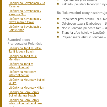
Líbánky na Seychelách v La
Základní pojištění léčebných výl
Reserve
Líbánky na Seychelách v
Balíček svatební cesty nezahrnuje
Paradise Sun
Líbánky na Seychelách v
Připojištění proti stornu – 990 K
New Emerald Cove
Odletovou taxu z Barbadosu – 
Líbánky na Seychelách v
Noc v Londýně při cestě tam – 
Sainte Anne
Transfer z/do hotelu v Londýně
Přejezd mezi letišti v Londýně 
Svatební cesta
Francouzská Polynésie
Líbánky na Tahiti v Sofitel
Tahiti Maeva Beach
Líbánky na Tahiti v Le
Meridien
Líbánky na Tahiti v
Intercontinental
Líbánky na Moorea v
Intercontinental
Líbánky na Moorea v Sofitel
Ia Ora
Líbánky na Moorea v Hilton
Líbánky na Bora Bora v
Sofitel Marara Beach
Líbánky na Bora Bora v
Intercontinental Le Moana