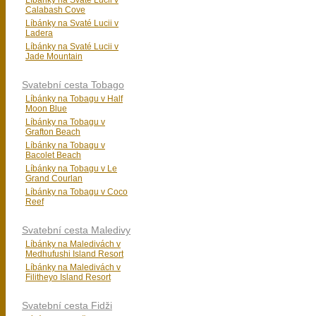
Líbánky na Svaté Lucii v
Calabash Cove
Líbánky na Svaté Lucii v
Ladera
Líbánky na Svaté Lucii v
Jade Mountain
Svatební cesta Tobago
Líbánky na Tobagu v Half
Moon Blue
Líbánky na Tobagu v
Grafton Beach
Líbánky na Tobagu v
Bacolet Beach
Líbánky na Tobagu v Le
Grand Courlan
Líbánky na Tobagu v Coco
Reef
Svatební cesta Maledivy
Líbánky na Maledivách v
Medhufushi Island Resort
Líbánky na Maledivách v
Filitheyo Island Resort
Svatební cesta Fidži