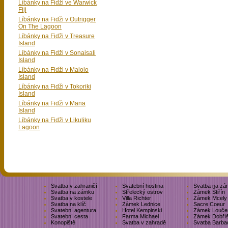
Líbánky na Fidži ve Warwick
Fiji
Líbánky na Fidži v Outrigger
On The Lagoon
Líbánky na Fidži v Treasure
Island
Líbánky na Fidži v Sonaisali
Island
Líbánky na Fidži v Malolo
Island
Líbánky na Fidži v Tokoriki
Island
Líbánky na Fidži v Mana
Island
Líbánky na Fidži v Likuliku
Lagoon
Svatba v zahraničí
Svatební hostina
Svatba na zá
Svatba na zámku
Střelecký ostrov
Zámek Štiřín
Svatba v kostele
Villa Richter
Zámek Mcely
Svatba na klíč
Zámek Lednice
Sacre Coeur
Svatební agentura
Hotel Kempinski
Zámek Louče
Svatební cesta
Farma Michael
Zámek Dobří
Konopiště
Svatba v zahradě
Svatba Barba