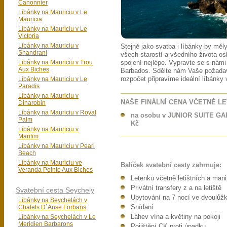
Canonnier
Líbánky na Mauriciu v Le
Mauricia
Líbánky na Mauriciu v Le
Victoria
Líbánky na Mauriciu v
Stejně jako svatba i líbánky by mě
Shandrani
všech starostí a všedního života os
Líbánky na Mauriciu v Trou
spojení nejlépe. Vypravte se s námi
Aux Biches
Barbados. Sdělte nám Vaše požad
Líbánky na Mauriciu v Le
rozpočet připravíme ideální líbánky
Paradis
Líbánky na Mauriciu v
NAŠE FINÁLNÍ CENA VČETNĚ L
Dinarobin
Líbánky na Mauriciu v Royal
na osobu v JUNIOR SUITE GAR
Palm
Kč
Líbánky na Mauriciu v
Maritim
Líbánky na Mauriciu v Pearl
Beach
Líbánky na Mauriciu ve
Balíček svatební cesty zahrnuje:
Veranda Pointe Aux Biches
Letenku včetně letištních a man
Privátní transfery z a na letiště
Svatební cesta Seychely
Ubytování na 7 nocí ve dvoulůž
Líbánky na Seychelách v
Chalets D´Anse Forbans
Snídani
Líbánky na Seychelách v Le
Láhev vína a květiny na pokoji
Meridien Barbarons
Pojištění CK proti úpadku