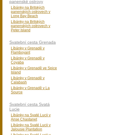
panenské ostrovy
Líbánky na Britských
panenských ostrovech v
Long Bay Beach
Líbánky na Britských
panenských ostrovech v
Peter Island
Svatební cesta Grenada
Líbánky v Grenadě v
Flamboyant
Líbánky v Grenadě v
Coyaba
Líbánky v Grenadě ve Spice
Island
Líbánky v Grenadě v
Calabash
Líbánky v Grenadě v La
Source
Svatební cesta Svatá
Lucie
Líbánky na Svaté Lucii v
Anse Chastanet
Líbánky na Svaté Lucii v
Jalousie Plantation