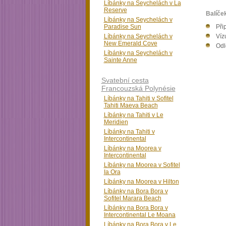
Líbánky na Seychelách v La
Reserve
Balíče
Líbánky na Seychelách v
Paradise Sun
Při
Líbánky na Seychelách v
Víz
New Emerald Cove
Odl
Líbánky na Seychelách v
Sainte Anne
Svatební cesta
Francouzská Polynésie
Líbánky na Tahiti v Sofitel
Tahiti Maeva Beach
Líbánky na Tahiti v Le
Meridien
Líbánky na Tahiti v
Intercontinental
Líbánky na Moorea v
Intercontinental
Líbánky na Moorea v Sofitel
Ia Ora
Líbánky na Moorea v Hilton
Líbánky na Bora Bora v
Sofitel Marara Beach
Líbánky na Bora Bora v
Intercontinental Le Moana
Líbánky na Bora Bora v Le