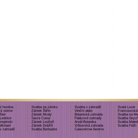
í hostina
Svatba na zámku
Svatba v zahradě
Svatá Lucie
ký ostrov
Zámek Štiřín
Viniční altán
Francouzská 
chter
Zámek Mcely
Botanická zahrada
Svatba na Ma
Lednice
Sacre Coeur
Palácové zahrady
Svatba Seych
empinski
Zámek Loučeň
Areál Botanika
Svatba Maled
Michael
Zámek Dobříš
Vrtbovská zahrada
Svatba Fidži
v zahradě
Svatba Barbados
Самолетни билети