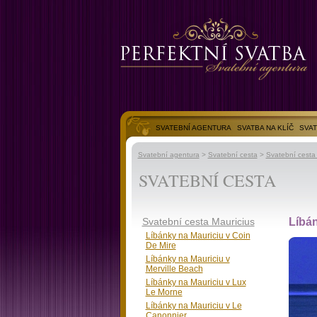
SVATEBNÍ AGENTURA
SVATBA NA KLÍČ
SVAT
SVATEBNÍ FOTOGALERIE
Svatební agentura
>
Svatební cesta
>
Svatební cesta 
SVATEBNÍ CESTA
Svatební cesta Mauricius
Líbá
Líbánky na Mauriciu v Coin
De Mire
Líbánky na Mauriciu v
Merville Beach
Líbánky na Mauriciu v Lux
Le Morne
Líbánky na Mauriciu v Le
Canonnier