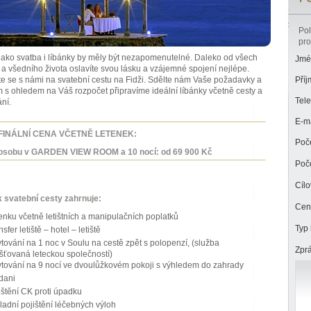
Pol
pro
jako svatba i líbánky by měly být nezapomenutelné. Daleko od všech
Jmé
í a všedního života oslavíte svou lásku a vzájemné spojení nejlépe.
e se s námi na svatební cestu na Fidži. Sdělte nám Vaše požadavky a
Příj
s ohledem na Váš rozpočet připravíme ideální líbánky včetně cesty a
Tele
ní.
E-ma
FINÁLNÍ CENA VČETNĚ LETENEK:
Poče
osobu v GARDEN VIEW ROOM a 10 nocí: od 69 900 Kč
Poče
Cíl
k svatební cesty zahrnuje:
Cen
enku včetně letištních a manipulačních poplatků
Typ 
sfer letiště – hotel – letiště
tování na 1 noc v Soulu na cestě zpět s polopenzí, (služba
Zprá
išťovaná leteckou společností)
tování na 9 nocí ve dvoulůžkovém pokoji s výhledem do zahrady
dani
ištění CK proti úpadku
ladní pojištění léčebných výloh