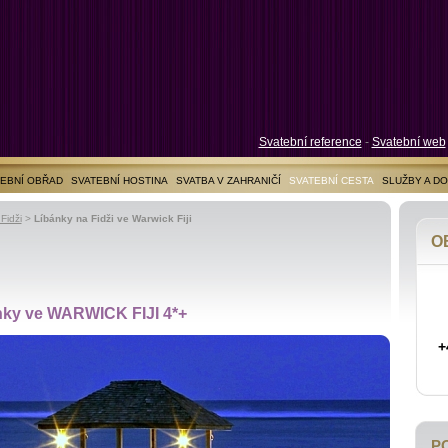
Svatební reference
-
Svatební web
EBNÍ OBŘAD
SVATEBNÍ HOSTINA
SVATBA V ZAHRANIČÍ
SVATEBNÍ CESTA
SLUŽBY A D
Fidži
>
Líbánky na Fidži ve Warwick Fiji
O
nky ve WARWICK FIJI 4*+
+
P