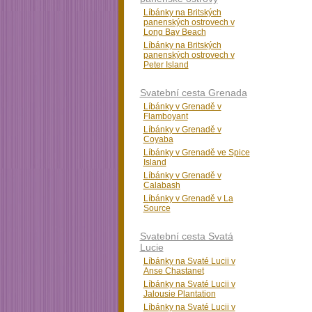
Líbánky na Britských
panenských ostrovech v
Long Bay Beach
Líbánky na Britských
panenských ostrovech v
Peter Island
Svatební cesta Grenada
Líbánky v Grenadě v
Flamboyant
Líbánky v Grenadě v
Coyaba
Líbánky v Grenadě ve Spice
Island
Líbánky v Grenadě v
Calabash
Líbánky v Grenadě v La
Source
Svatební cesta Svatá
Lucie
Líbánky na Svaté Lucii v
Anse Chastanet
Líbánky na Svaté Lucii v
Jalousie Plantation
Líbánky na Svaté Lucii v