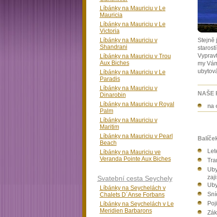
Líbánky na Mauriciu v Le
Mauricia
Líbánky na Mauriciu v Le
Victoria
Líbánky na Mauriciu v
Stejně 
Shandrani
starost
Vypravt
Líbánky na Mauriciu v Trou
Aux Biches
my Vám 
ubytová
Líbánky na Mauriciu v Le
Paradis
Líbánky na Mauriciu v
NAŠE 
Dinarobin
Líbánky na Mauriciu v Royal
na 
Palm
Líbánky na Mauriciu v
Maritim
Líbánky na Mauriciu v Pearl
Balíče
Beach
Let
Líbánky na Mauriciu ve
Veranda Pointe Aux Biches
Tran
Uby
zaj
Svatební cesta Seychely
Uby
Líbánky na Seychelách v
Sní
Chalets D´Anse Forbans
Poj
Líbánky na Seychelách v Le
Meridien Barbarons
Zák