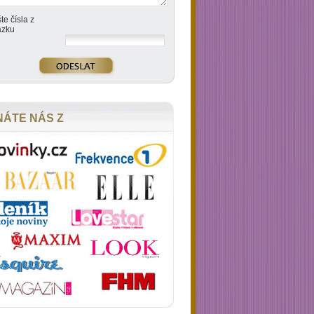
te čísla z
ázku
NÁTE NÁS Z