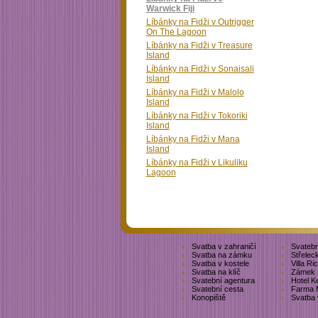
Warwick Fiji
Líbánky na Fidži v Outrigger
On The Lagoon
Líbánky na Fidži v Treasure
Island
Líbánky na Fidži v Sonaisali
Island
Líbánky na Fidži v Malolo
Island
Líbánky na Fidži v Tokoriki
Island
Líbánky na Fidži v Mana
Island
Líbánky na Fidži v Likuliku
Lagoon
Svatba v zahraničí
Svatebn
Svatba na zámku
Střelec
Svatba v kostele
Villa Ri
Svatba na klíč
Zámek 
Svatební agentura
Hotel K
Svatební cesta
Farma 
Konopiště
Svatba 