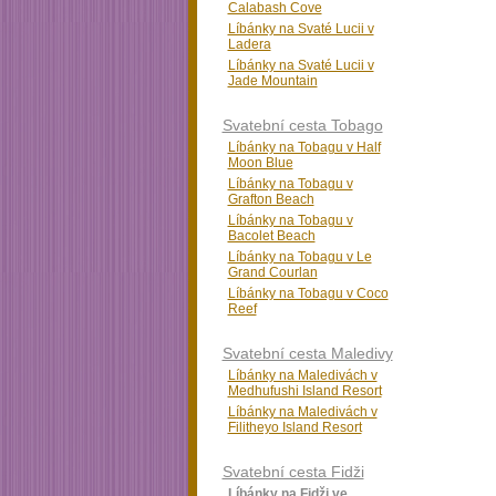
Calabash Cove
Líbánky na Svaté Lucii v
Ladera
Líbánky na Svaté Lucii v
Jade Mountain
Svatební cesta Tobago
Líbánky na Tobagu v Half
Moon Blue
Líbánky na Tobagu v
Grafton Beach
Líbánky na Tobagu v
Bacolet Beach
Líbánky na Tobagu v Le
Grand Courlan
Líbánky na Tobagu v Coco
Reef
Svatební cesta Maledivy
Líbánky na Maledivách v
Medhufushi Island Resort
Líbánky na Maledivách v
Filitheyo Island Resort
Svatební cesta Fidži
Líbánky na Fidži ve