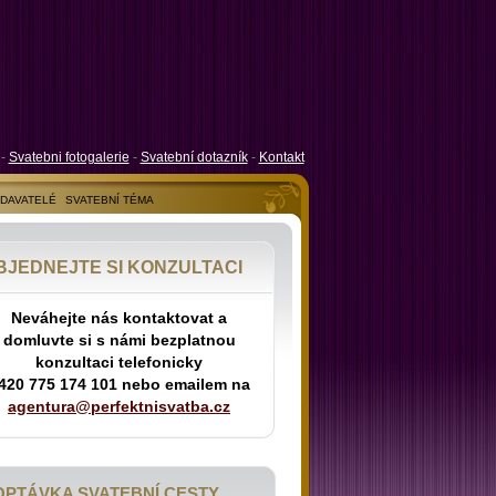
-
Svatebni fotogalerie
-
Svatební dotazník
-
Kontakt
ODAVATELÉ
SVATEBNÍ TÉMA
BJEDNEJTE SI KONZULTACI
Neváhejte nás kontaktovat a
domluvte si s námi bezplatnou
konzultaci telefonicky
420 775 174 101 nebo emailem na
agentura@perfektnisvatba.cz
OPTÁVKA SVATEBNÍ CESTY