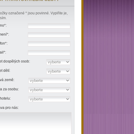
ožky označené * jsou povinné. Vyplňte je,
sím.
no*:
mení*:
fon*:
il*:
t dospělých osob:
t dětí:
ová země:
a za osobu:
hotelu:
va pro nás: