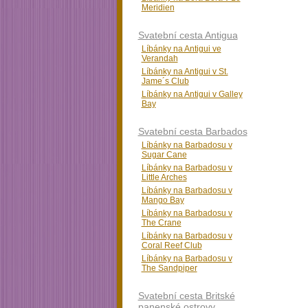
Meridien
Svatební cesta Antigua
Líbánky na Antigui ve
Verandah
Líbánky na Antigui v St.
Jame´s Club
Líbánky na Antigui v Galley
Bay
Svatební cesta Barbados
Líbánky na Barbadosu v
Sugar Cane
Líbánky na Barbadosu v
Little Arches
Líbánky na Barbadosu v
Mango Bay
Líbánky na Barbadosu v
The Crane
Líbánky na Barbadosu v
Coral Reef Club
Líbánky na Barbadosu v
The Sandpiper
Svatební cesta Britské
panenské ostrovy