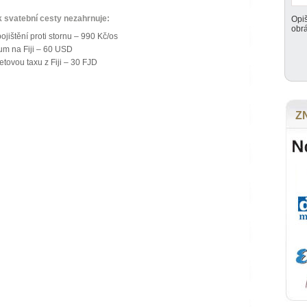
k svatební cesty nezahrnuje:
Opiš
obr
pojištění proti stornu – 990 Kč/os
um na Fiji – 60 USD
etovou taxu z Fiji – 30 FJD
Z