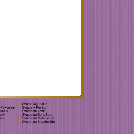
Svatba Mauricius
Polynésie
Svatba v Řecku
uriciu
Svatba na Tahiti
ely
Svatba na Bora Bora
ivy
Svatba na Maledivách
Svatba na Seychelách