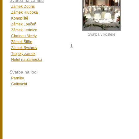
Svatba na zámku
Zámek Dobříš
Zámek Hluboká
Konopiště
Zámek Loučeň
Zámek Lednice
Svatba v kostele
Chateau Mcely
Zámek Štiřín
1
Zámek Sychrov
Trojský zámek
Hotel na Zámečku
Svatba na lodi
Parníky
Golfyacht