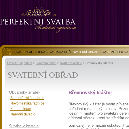
SVATEBNÍ AGENTURA
SVATBA NA KLÍČ
SVATEBNÍ OBŘAD
SVATEBNÍ HOSTINA
SVATEBNÍ FOTOGALERIE
Svatební agentura
>
Svatební obřad
>
Svatba v kostele
>
Břevnovský klášter
SVATEBNÍ OBŘAD
Občanský sňatek
Břevnovský klášter
Staroměstská radnice
Novoměstská radnice
Břevnovský klášter je svým půvabem
Klementinum
pořádání romantických oslav. Pozdně
ideálním místem pro svatební cerem
Národní divadlo
církevní sňatek, který se předtím d
Svatba v kostele
Samozřejmě je možné uskutečnit tak