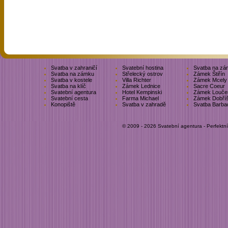
Svatba v zahraničí
Svatební hostina
Svatba na zá
Svatba na zámku
Střelecký ostrov
Zámek Štiřín
Svatba v kostele
Villa Richter
Zámek Mcely
Svatba na klíč
Zámek Lednice
Sacre Coeur
Svatební agentura
Hotel Kempinski
Zámek Louče
Svatební cesta
Farma Michael
Zámek Dobří
Konopiště
Svatba v zahradě
Svatba Barba
© 2009 - 2026 Svatební agentura - Perfektn