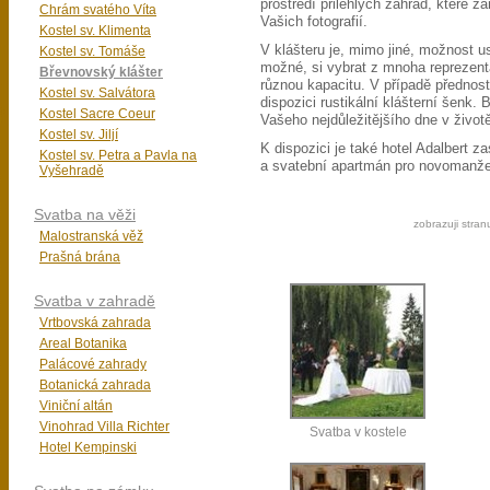
prostředí přilehlých zahrad, které 
Chrám svatého Víta
Vašich fotografií.
Kostel sv. Klimenta
V klášteru je, mimo jiné, možnost u
Kostel sv. Tomáše
možné, si vybrat z mnoha reprezenta
Břevnovský klášter
různou kapacitu. V případě přednost
Kostel sv. Salvátora
dispozici rustikální klášterní šenk.
Kostel Sacre Coeur
Vašeho nejdůležitějšího dne v životě
Kostel sv. Jiljí
K dispozici je také hotel Adalbert z
Kostel sv. Petra a Pavla na
a svatební apartmán pro novomanže
Vyšehradě
Svatba na věži
zobrazuji stran
Malostranská věž
Prašná brána
Svatba v zahradě
Vrtbovská zahrada
Areal Botanika
Palácové zahrady
Botanická zahrada
Viniční altán
Vinohrad Villa Richter
Svatba v kostele
Hotel Kempinski