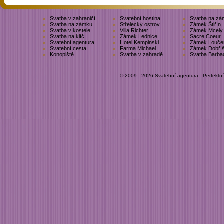
Svatba v zahraničí
Svatební hostina
Svatba na zá
Svatba na zámku
Střelecký ostrov
Zámek Štiřín
Svatba v kostele
Villa Richter
Zámek Mcely
Svatba na klíč
Zámek Lednice
Sacre Coeur
Svatební agentura
Hotel Kempinski
Zámek Louče
Svatební cesta
Farma Michael
Zámek Dobří
Konopiště
Svatba v zahradě
Svatba Barba
© 2009 - 2026 Svatební agentura - Perfektn