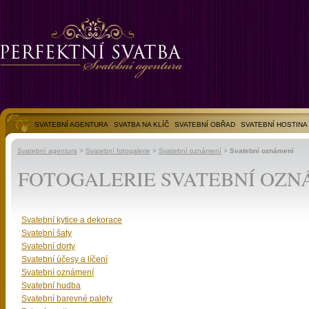
SVATEBNÍ AGENTURA
SVATBA NA KLÍČ
SVATEBNÍ OBŘAD
SVATEBNÍ HOSTINA
SVATEBNÍ FOTOGALERIE
Svatební agentura
>
Svatební fotogalerie
>
Svatební oznámení
>
Svatební oznámení
FOTOGALERIE SVATEBNÍ OZN
Svatební kytice a dekorace
Svatební šaty
Svatební dorty
Svatební účesy a líčení
Svatební oznámení
Svatební hudba
Svatební barevné palety